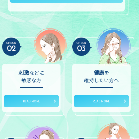
刺激
健康
などに
を
敏感な方
維持したい方へ
READ MORE
READ MORE