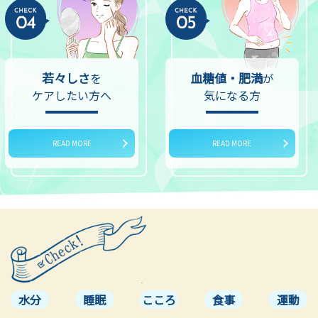
若々しさ
血糖値・肥満
を
が
ケアしたい方へ
気になる方
READ MORE
READ MORE
水分
睡眠
こころ
食事
運動