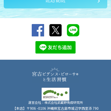
READ MORE
2026/07/15
夏バテ対策① 気温差に負けるな！
運営会社：株式会社武蔵野免疫研究所
【本店】〒906 -0106 沖縄県宮古島市城辺字西里添 790