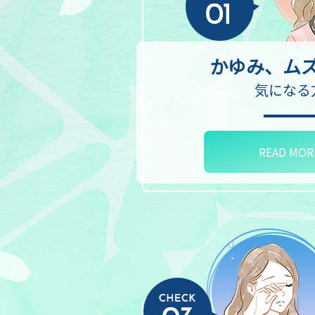
かゆみ、ム
気になる
READ MOR