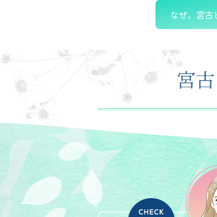
なぜ、宮古ビ
宮古