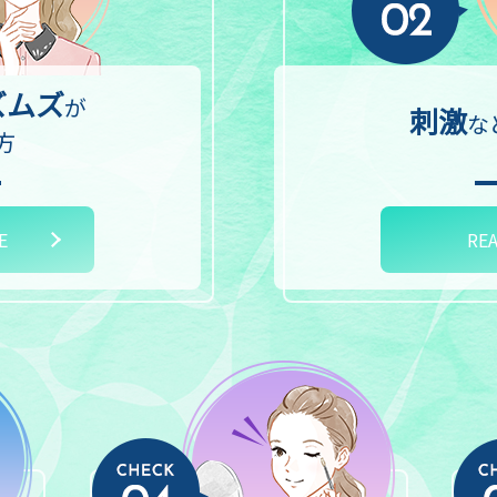
ズムズ
が
刺激
な
方
E
RE