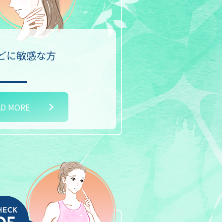
どに
敏感な方
AD MORE