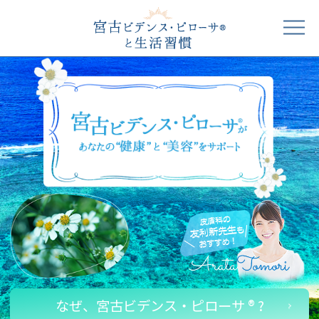
なぜ、宮古ビデンス・ピローサ ® ?