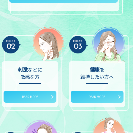
刺激
健康
などに
を
敏感な方
維持したい方へ
READ MORE
READ MORE