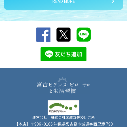
READ MORE
2026/07/15
夏バテ対策① 気温差に負けるな！
運営会社：株式会社武蔵野免疫研究所
【本店】〒906 -0106 沖縄県宮古島市城辺字西里添 790