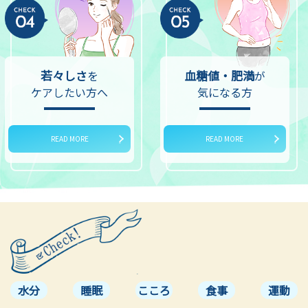
若々しさ
血糖値・肥満
を
が
ケアしたい方へ
気になる方
READ MORE
READ MORE
水分
睡眠
こころ
食事
運動