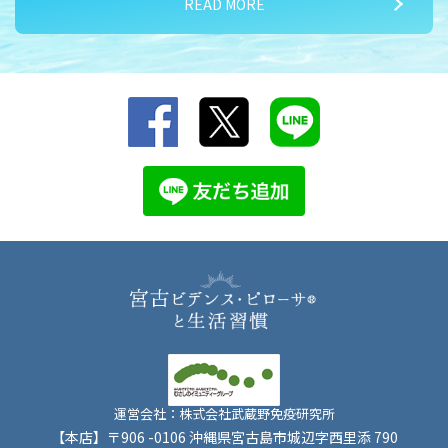
READ MORE
2026/07/15
夏バテ対策① 気温差に負けるな！
運営会社：株式会社武蔵野免疫研究所
【本店】〒906 -0106 沖縄県宮古島市城辺字西里添 790