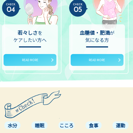
若々しさ
血糖値・肥満
を
が
ケアしたい方へ
気になる方
READ MORE
READ MORE
水分
睡眠
こころ
食事
運動