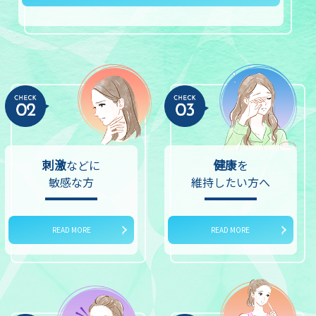
刺激
健康
などに
を
敏感な方
維持したい方へ
READ MORE
READ MORE