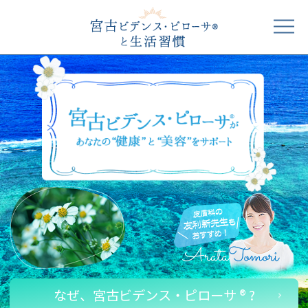
なぜ、宮古ビデンス・ピローサ ® ?