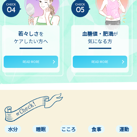
若々しさ
血糖値・肥満
を
が
ケアしたい方へ
気になる方
READ MORE
READ MORE
水分
睡眠
こころ
食事
運動