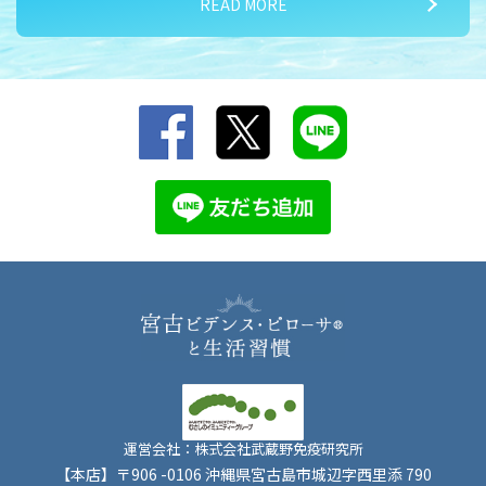
READ MORE
2026/07/15
夏バテ対策① 気温差に負けるな！
運営会社：株式会社武蔵野免疫研究所
【本店】〒906 -0106 沖縄県宮古島市城辺字西里添 790