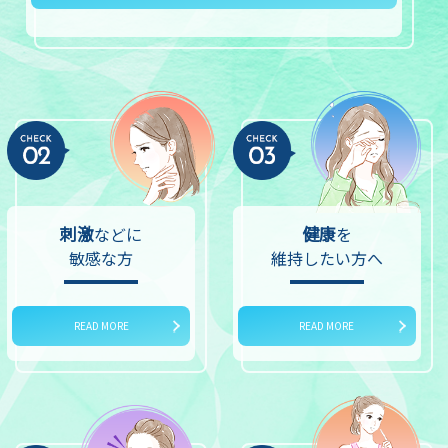
刺激
健康
などに
を
敏感な方
維持したい方へ
READ MORE
READ MORE