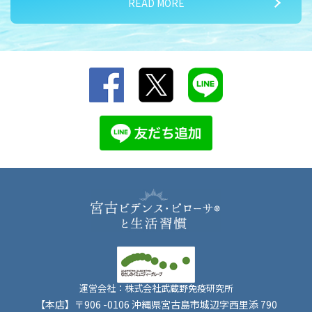
READ MORE
2026/07/15
夏バテ対策① 気温差に負けるな！
運営会社：株式会社武蔵野免疫研究所
【本店】〒906 -0106 沖縄県宮古島市城辺字西里添 790