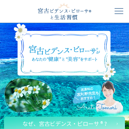
なぜ、宮古ビデンス・ピローサ ® ?