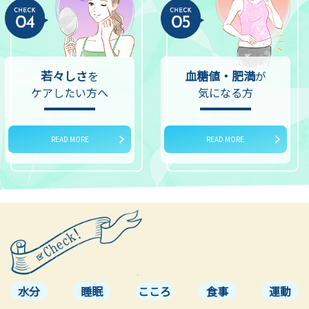
若々しさ
血糖値・肥満
を
が
ケアしたい方へ
気になる方
READ MORE
READ MORE
水分
睡眠
こころ
食事
運動