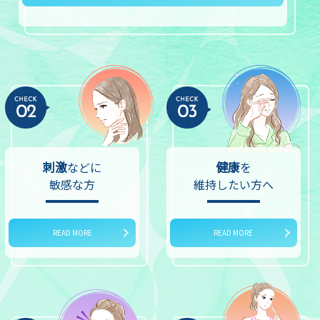
刺激
健康
などに
を
敏感な方
維持したい方へ
READ MORE
READ MORE