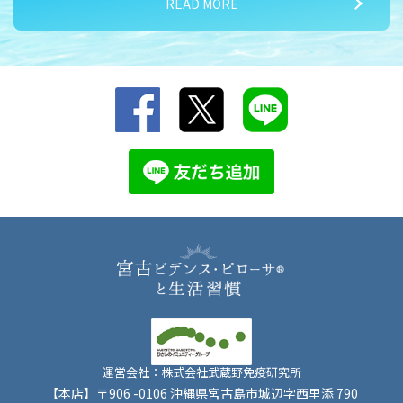
READ MORE
2026/07/15
夏バテ対策① 気温差に負けるな！
運営会社：株式会社武蔵野免疫研究所
【本店】〒906 -0106 沖縄県宮古島市城辺字西里添 790