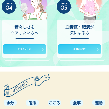
若々しさ
血糖値・肥満
を
が
ケアしたい方へ
気になる方
READ MORE
READ MORE
水分
睡眠
こころ
食事
運動