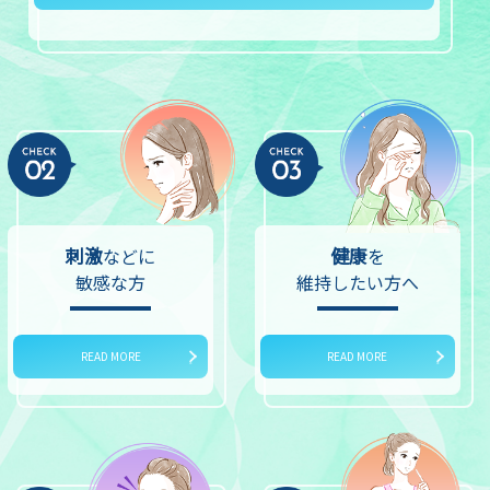
刺激
健康
などに
を
敏感な方
維持したい方へ
READ MORE
READ MORE